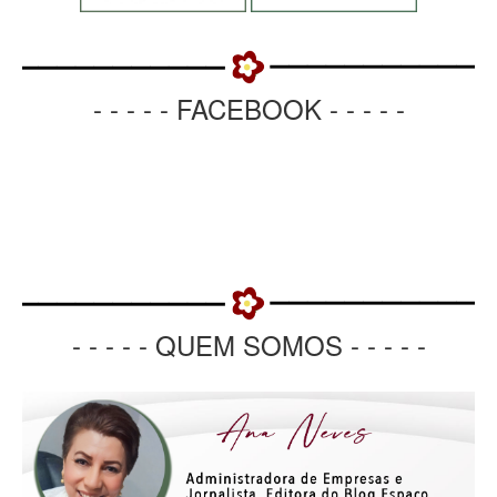
- - - - - FACEBOOK - - - - -
- - - - - QUEM SOMOS - - - - -