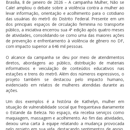
Brasília, 8 de janeiro de 2026 – A campanha Mulher, Não se
Cale! ampliou o debate sobre a violência contra a mulher ao
levar informação, orientação e acolhimento para o cotidiano
das usuárias do metrô do Distrito Federal. Presente em um
dos principais espaços de circulação feminina no transporte
público, a iniciativa encerrou sua 4ª edição após quatro meses
de atividades, consolidando-se como uma das maiores ações
de prevenção e enfrentamento à violência de gênero no DF,
com impacto superior a 646 mil pessoas.
O alcance da campanha se deu por meio de atendimentos
diretos, abordagens ao público, distribuição de materiais
informativos e veiculação de conteúdos educativos nas
estações e trens do metrô. Além dos números expressivos, o
projeto também se destacou pelo impacto humano,
evidenciado em relatos de mulheres atendidas durante as
ações.
Um dos exemplos é a história de Kathelyn, mulher em
situação de vulnerabilidade social que frequentava diariamente
o Estande da Beleza. No espaço, ela recebia serviços como
maquiagem, massagem e acolhimento. Ao fim das atividades,
deixou uma carta à equipe relatando a mudança provocada
pelo projeto em sua vida, destacando sentimentos de apoio,