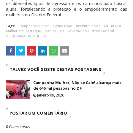
os diferentes tipos de agressão e os caminhos para buscar
ajuda, fortalecendo a proteção e o empoderamento das
mulheres no Distrito Federal.
Tags:
Campanha Mulher
Celina Leão
Instituto Inside
METRÔ-DF
Mulher em Destaque
Não se Cale! Governo do Distrito Federal
SECRETARIA DA MULHER
TALVEZ VOCÊ GOSTE DESTAS POSTAGENS
Campanha Mulher, Não se Cale! alcança mais
de 646 mil pessoas no DF
Janeiro 09, 2026
POSTAR UM COMENTÁRIO
0 Comentários