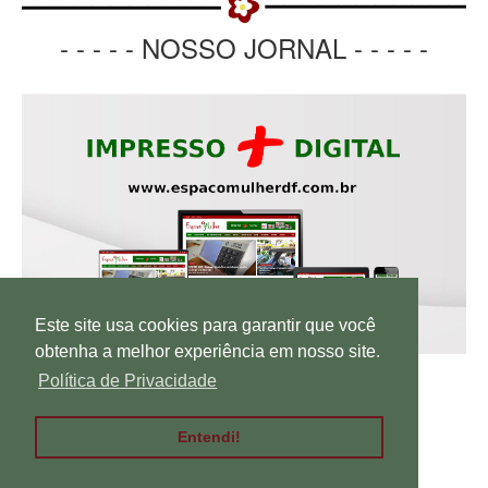
- - - - - NOSSO JORNAL - - - - -
Este site usa cookies para garantir que você
obtenha a melhor experiência em nosso site.
Política de Privacidade
HOME
SOBRE
CONTATO
CARTÃO DIGITAL
Entendi!
POLÍTICA DE PRIVACIDADE
TERMOS DE USO
Copyright ©
2026
Espaço Mulher DF