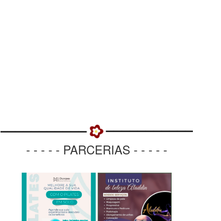
- - - - - PARCERIAS - - - - -