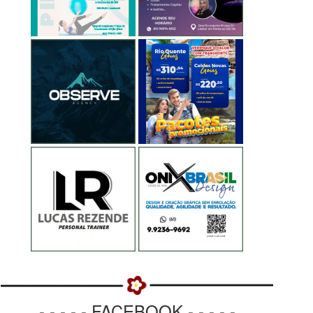
- - - - - FACEBOOK - - - - -