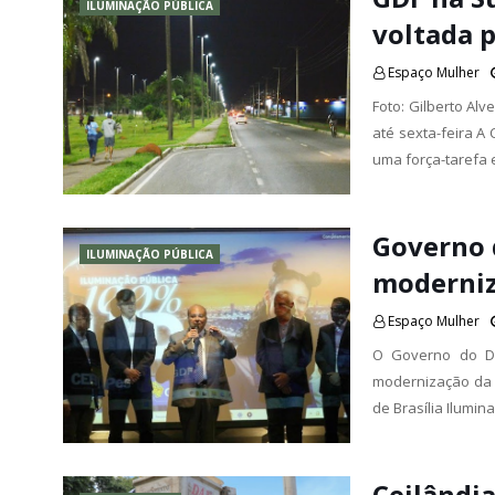
ILUMINAÇÃO PÚBLICA
voltada p
Espaço Mulher
Foto: Gilberto A
até sexta-feira A 
uma força-taref
Governo 
ILUMINAÇÃO PÚBLICA
moderniz
Espaço Mulher
O Governo do Dis
modernização da 
de Brasília Ilumin
Ceilândi