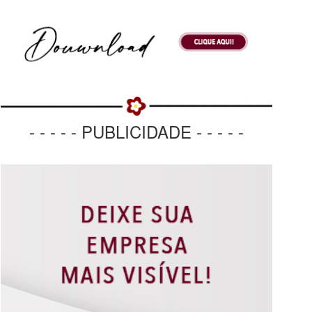
- - - - - PUBLICIDADE - - - - -