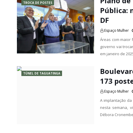
Plano de
TROCA DE POSTES
Pública: 
DF
Espaço Mulher
Áreas com maior f
governo vai troca
em janeiro de 202
Boulevar
TÚNEL DE TAGUATINGA
173 post
Espaço Mulher
A implantação da 
nesta semana, vi
Débora Cronember