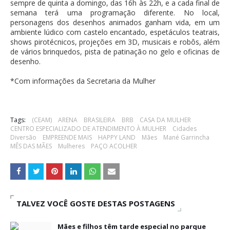
sempre de quinta a domingo, das 16h às 22h, e a cada final de
semana terá uma programação diferente. No local,
personagens dos desenhos animados ganham vida, em um
ambiente lúdico com castelo encantado, espetáculos teatrais,
shows pirotécnicos, projeções em 3D, musicais e robôs, além
de vários brinquedos, pista de patinação no gelo e oficinas de
desenho.
*Com informações da Secretaria da Mulher
Tags:
(CEAM)
ARENA
BRASILEIRA
BRB
CASA DA MULHER
CENTRO ESPECIALIZADO DE ATENDIMENTO À MULHER
Cidades
Diversão
EMPREENDE MAIS
HAPPY LAND
Mães
Mané Garrincha
MÊS DAS MÃES
Mulheres
PAÇO ACOLHER
TALVEZ VOCÊ GOSTE DESTAS POSTAGENS
Mães e filhos têm tarde especial no parque