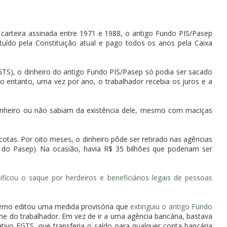
carteira assinada entre 1971 e 1988, o antigo Fundo PIS/Pasep
tuído pela Constituição atual e pago todos os anos pela Caixa
TS), o dinheiro do antigo Fundo PIS/Pasep só podia ser sacado
 entanto, uma vez por ano, o trabalhador recebia os juros e a
inheiro ou não sabiam da existência dele, mesmo com maciças
otas. Por oito meses, o dinheiro pôde ser retirado nas agências
 do Pasep). Na ocasião, havia R$ 35 bilhões que poderiam ser
plificou o saque por herdeiros e beneficiários legais de pessoas
verno editou uma medida provisória que
extinguiu o antigo Fundo
 do trabalhador. Em vez de ir a uma agência bancária, bastava
cativo FGTS, que transferia o saldo para qualquer conta bancária