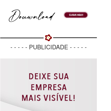
- - - - - PUBLICIDADE - - - - -