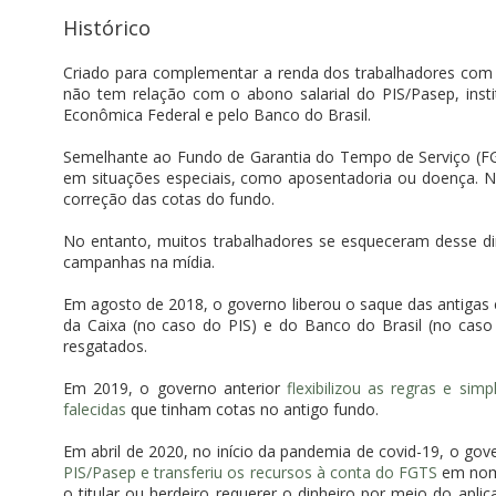
Histórico
Criado para complementar a renda dos trabalhadores com 
não tem relação com o abono salarial do PIS/Pasep, insti
Econômica Federal e pelo Banco do Brasil.
Semelhante ao Fundo de Garantia do Tempo de Serviço (FG
em situações especiais, como aposentadoria ou doença. No
correção das cotas do fundo.
No entanto, muitos trabalhadores se esqueceram desse d
campanhas na mídia.
Em agosto de 2018, o governo liberou o saque das antigas c
da Caixa (no caso do PIS) e do Banco do Brasil (no caso
resgatados.
Em 2019, o governo anterior
flexibilizou as regras e sim
falecidas
que tinham cotas no antigo fundo.
Em abril de 2020, no início da pandemia de covid-19, o go
PIS/Pasep e transferiu os recursos à conta do FGTS
em nome
o titular ou herdeiro requerer o dinheiro por meio do apli