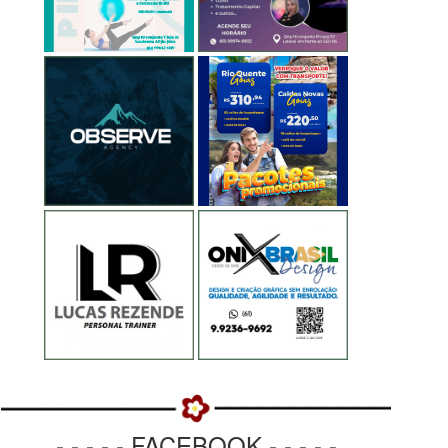
- - - - - FACEBOOK - - - - -