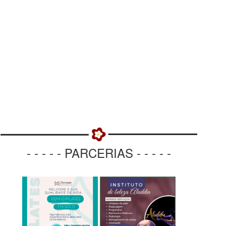
- - - - - PARCERIAS - - - - -