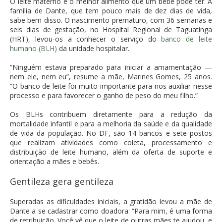
O leite materno é o melhor alimento que um bebê pode ter. A
família de Dante, que tem pouco mais de dez dias de vida,
sabe bem disso. O nascimento prematuro, com 36 semanas e
seis dias de gestação, no Hospital Regional de Taguatinga
(HRT), levou-os a conhecer o serviço do
banco de leite
humano (BLH)
da unidade hospitalar.
“Ninguém estava preparado para iniciar a amamentação —
nem ele, nem eu”, resume a mãe, Marines Gomes, 25 anos.
“O banco de leite foi muito importante para nos auxiliar nesse
processo e para favorecer o ganho de peso do meu filho.”
Os BLHs contribuem diretamente para a redução da
mortalidade infantil e para a melhoria da saúde e da qualidade
de vida da população. No DF, são 14 bancos e sete postos
que realizam atividades como coleta, processamento e
distribuição de leite humano, além da oferta de suporte e
orientação a mães e bebês.
Gentileza gera gentileza
Superadas as dificuldades iniciais, a gratidão levou a mãe de
Dante a se cadastrar como doadora: “Para mim, é uma forma
de retribuição. Você vê que o leite de outras mães te ajudou ,e