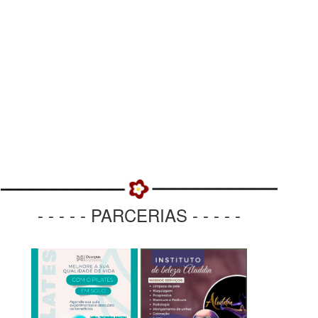
- - - - - PARCERIAS - - - - -