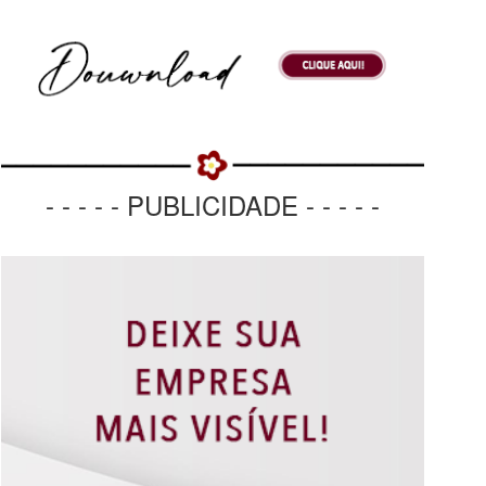
- - - - - PUBLICIDADE - - - - -