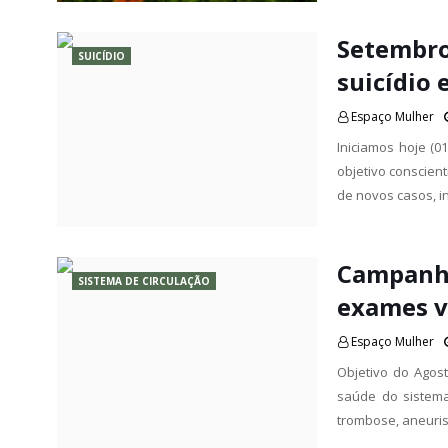
Setembro
SUICÍDIO
suicídio
Espaço Mulher
Iniciamos hoje (0
objetivo conscien
de novos casos, 
Campanha
SISTEMA DE CIRCULAÇÃO
exames v
Espaço Mulher
Objetivo do Agos
saúde do sistema
trombose, aneuri