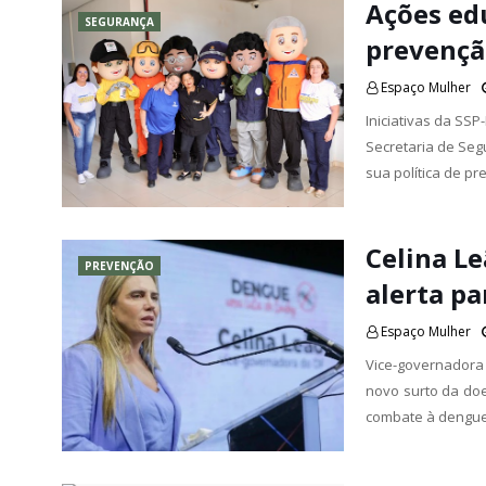
Ações ed
SEGURANÇA
prevençã
Espaço Mulher
Iniciativas da SS
Secretaria de Segu
sua política de p
Celina L
PREVENÇÃO
alerta pa
Espaço Mulher
Vice-governadora
novo surto da doe
combate à dengue