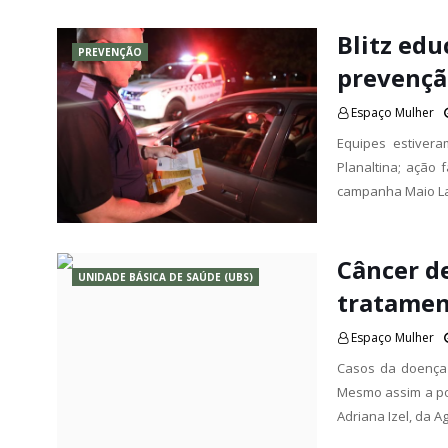
Blitz edu
PREVENÇÃO
prevenção
Espaço Mulher
Equipes estiver
Planaltina; ação
campanha Maio La
Câncer d
UNIDADE BÁSICA DE SAÚDE (UBS)
tratamen
Espaço Mulher
Casos da doença 
Mesmo assim a po
Adriana Izel, da A