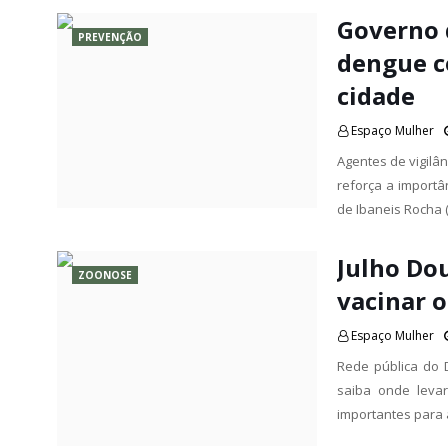
Governo 
PREVENÇÃO
dengue c
cidade
Espaço Mulher
Agentes de vigilâ
reforça a importâ
de Ibaneis Rocha 
Julho Do
ZOONOSE
vacinar o
Espaço Mulher
Rede pública do 
saiba onde leva
importantes para