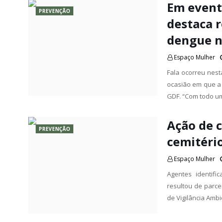
Em event
PREVENÇÃO
destaca 
dengue n
Espaço Mulher
Fala ocorreu nest
ocasião em que a
GDF. “Com todo um
Ação de 
PREVENÇÃO
cemitéri
Espaço Mulher
Agentes identifi
resultou de parce
de Vigilância Amb