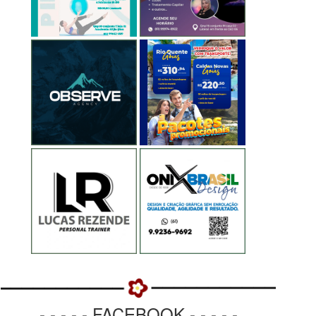
- - - - - FACEBOOK - - - - -