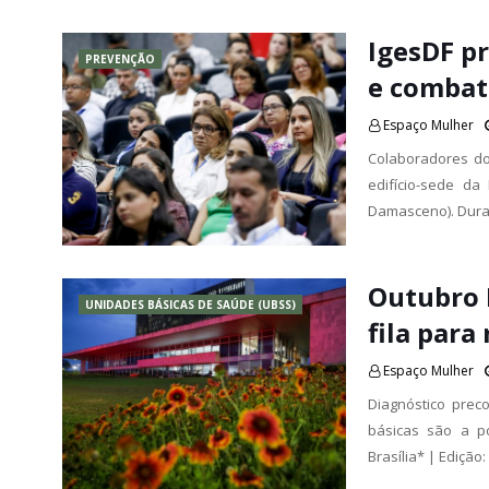
IgesDF p
PREVENÇÃO
e combat
Espaço Mulher
Colaboradores do 
edifício-sede d
Damasceno). Dura
Outubro R
UNIDADES BÁSICAS DE SAÚDE (UBSS)
fila par
Espaço Mulher
Diagnóstico pre
básicas são a p
Brasília* | Edição: