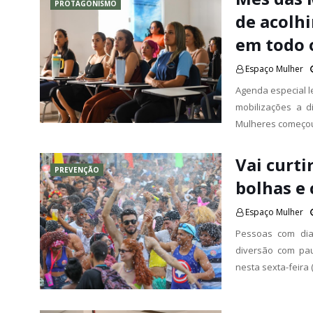
PROTAGONISMO
de acolh
em todo 
Espaço Mulher
Agenda especial le
mobilizações a d
Mulheres começo
Vai curti
PREVENÇÃO
bolhas e 
Espaço Mulher
Pessoas com dia
diversão com pa
nesta sexta-feira 